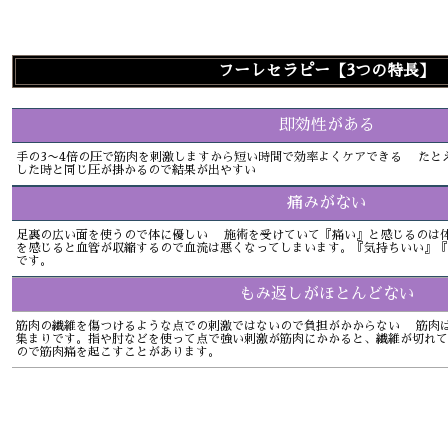
フーレセラピー【3つの特長】
即効性がある
手の3〜4倍の圧で筋肉を刺激しますから短い時間で効率よくケアできる たとえ
した時と同じ圧が掛かるので結果が出やすい
痛みがない
足裏の広い面を使うので体に優しい 施術を受けていて『痛い』と感じるのは
を感じると血管が収縮するので血流は悪くなってしまいます。『気持ちいい』『
です。
もみ返しがほとんどない
筋肉の繊維を傷つけるような点での刺激ではないので負担がかからない 筋肉
集まりです。指や肘などを使って点で強い刺激が筋肉にかかると、繊維が切れて
ので筋肉痛を起こすことがあります。