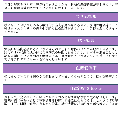
全身に酸素を含んだ血液が行き届きますから、脂肪の燃焼効率が高まります。普
り込む酸素の量を増やすことでさらに効果も上がります。
スリム効果
横になっていながら外から強制的に筋肉を動かされるので、筋肉は引き締まって
術はウエストスリムや脚の引き締めにも効果があります。「気持ち良くてダイエ
ください。
矯正効果
緊張した筋肉を緩めることができるので左右の身体バランスが取れていきます。
冷えやすい代謝の悪い体になり病気の原因にもなります。ゆがみを取ることはと
筋肉が緩むことで関節の可動域が広がり運動能力も上がります。スポーツのケア
ているプロのアスリートもいらっしゃいます。
血糖値低下
横になっていながら緩やかな運動をしているようなものなので、糖分を効率よく
す。
自律神経を整える
ストレス社会において、ゆったりとくつろぐ時間はなかなか取れないものです。
交感神経（体を休ませて充電させる神経）が優位になるのでオンとオフの切り替
温、血圧、睡眠、食欲、ホルモン分泌、感情情緒などの乱れも落ち着いてくるは