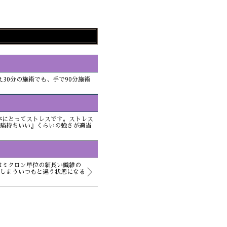
30分の施術でも、手で90分施術
体にとってストレスです。ストレス
痛持ちいい』くらいの強さが適当
はミクロン単位の細長い繊維の
しまういつもと違う状態になる