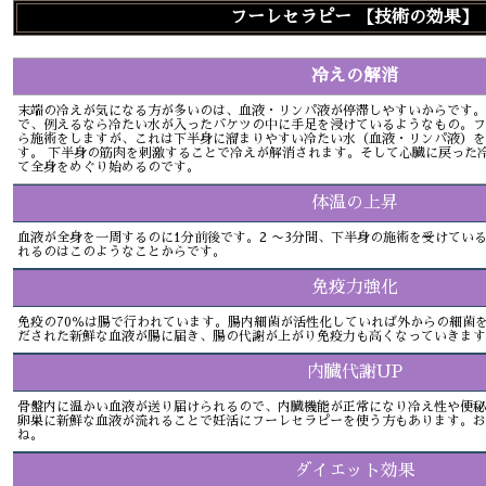
フーレセラピー 【技術の効果】
冷えの解消
末端の冷えが気になる方が多いのは、血液・リンパ液が停滞しやすいからです。
で、例えるなら冷たい水が入ったバケツの中に手足を浸けているようなもの。フ
ら施術をしますが、これは下半身に溜まりやすい冷たい水（血液・リンパ液）を
す。 下半身の筋肉を刺激することで冷えが解消されます。そして心臓に戻った
て全身をめぐり始めるのです。
体温の上昇
血液が全身を一周するのに1分前後です。2 〜3分間、下半身の施術を受けてい
れるのはこのようなことからです。
免疫力強化
免疫の70％は腸で行われています。腸内細菌が活性化していれば外からの細菌
だされた新鮮な血液が腸に届き、腸の代謝が上がり免疫力も高くなっていきます
内臓代謝UP
骨盤内に温かい血液が送り届けられるので、内臓機能が正常になり冷え性や便秘
卵巣に新鮮な血液が流れることで妊活にフーレセラピーを使う方もあります。お
ね。
ダイエット効果