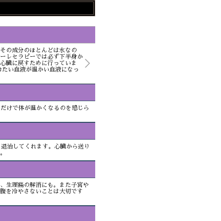
その成分のほとんどは水なの
ーレセラピーでは必ず下半身か
心臓に戻すために行っていま
冷たい血液が温かい血液になっ
るだけで体が温かくなるのを感じら
を退治してくれます。心臓から送り
。
、生理痛の解消にも。また子宮や
腹を冷やさないことは大切です