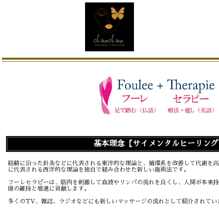
基本理念【サイメンタルヒーリング
経絡に沿った針灸などに代表される東洋的な理論と、循環系を改善して代謝を高
に代表される西洋的な理論を独自で組み合わせた新しい施術法です。
フーレセラピーは、筋肉を刺激して血液やリンパの流れを良くし、人間が本来持
康の維持と増進に貢献します。
多くのTV、雑誌、ラジオなどにも新しいマッサージの流れとして紹介されてい